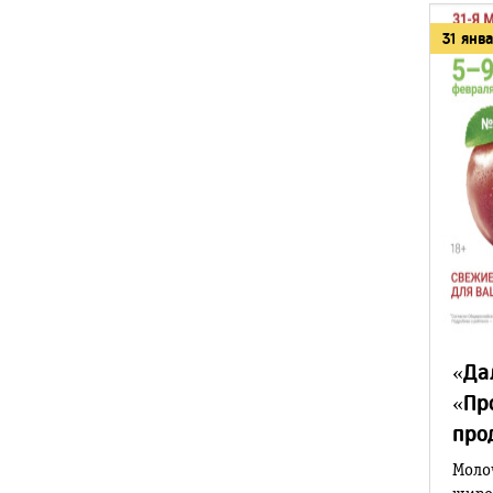
31 янв
«Да
«Пр
про
Моло