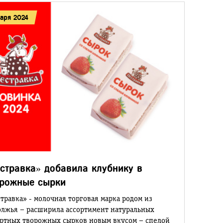
варя 2024
стравка» добавила клубнику в
орожные сырки
травка» - молочная торговая марка родом из
лжья – расширила ассортимент натуральных
ртных творожных сырков новым вкусом – спелой