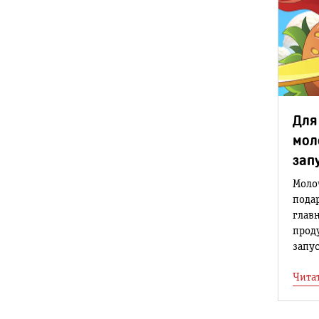
Для
мол
зап
Моло
пода
глав
прод
запус
Чита