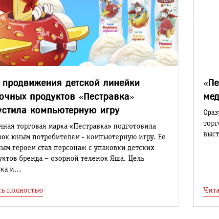
 продвижения детской линейки
«Пе
очных продуктов «Пестравка»
мед
устила компьютерную игру
Сраз
торг
чная торговая марка «Пестравка» подготовила
выст
рок юным потребителям - компьютерную игру. Ее
ным героем стал персонаж с упаковки детских
уктов бренда – озорной теленок Яша. Цель
ка и...
ть полностью
Чита