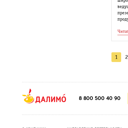
широ
веду
през
проду
Чита
1
2
8 800 500 40 90