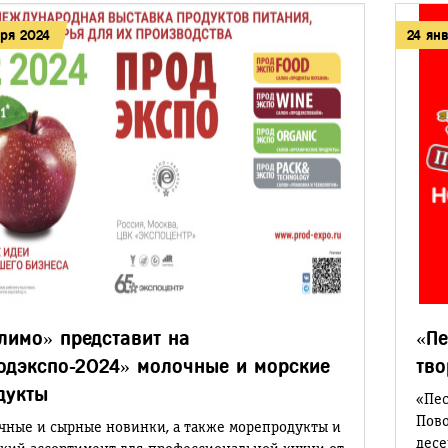
аря 2024
24 ян
лимо» представит на
«Пе
одэкспо-2024» молочные и морские
тв
дукты
«Пес
Пово
чные и сырные новинки, а также морепродукты и
десе