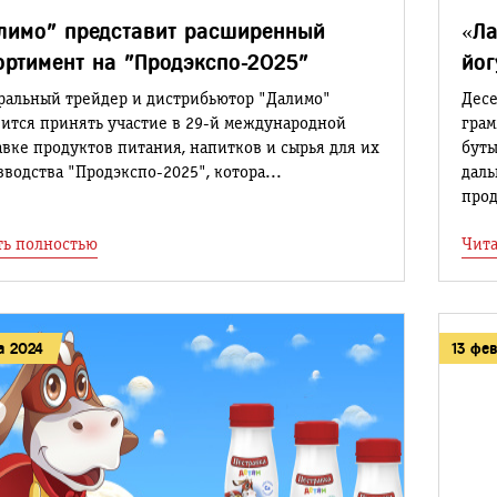
лимо" представит расширенный
«Ла
ортимент на "Продэкспо-2025"
йог
ральный трейдер и дистрибьютор "Далимо"
Десе
вится принять участие в 29-й международной
грам
вке продуктов питания, напитков и сырья для их
буты
водства "Продэкспо-2025", котора...
даль
прод
ть полностью
Чита
а 2024
13 фе