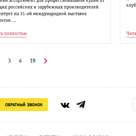
кий ассортимент для профессиональной кухни от
клу
щих российских и зарубежных производителей
ентует на 31-ой международной выставке
ктов ...
ть полностью
Чита
3
4
19
ОБРАТНЫЙ ЗВОНОК