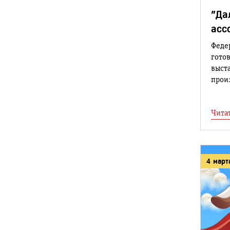
"Да
асс
Феде
гото
выста
произ
Чита
4 март