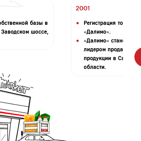
2001
обственной базы в
Регистрация торгово
 Заводском шоссе,
«Далимо».
«Далимо» становится
лидером продаж мол
продукции в Самарск
области.